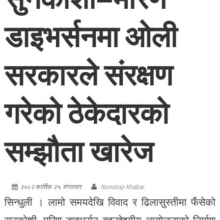
डाइभर्सनमा ओली
सरकारले संरक्षण
गरेको ठेकेदारको
सम्झौता खारेज
२०८२ कार्तिक २५, मंगलवार
Nonstop Khabar
सिन्धुली । लामो समयदेखि विवाद र ढिलासुस्तीमा फँसेको
सुनकोशी–मरिण डाइभर्सन बहुउद्देश्यीय आयोजनाको निर्माण