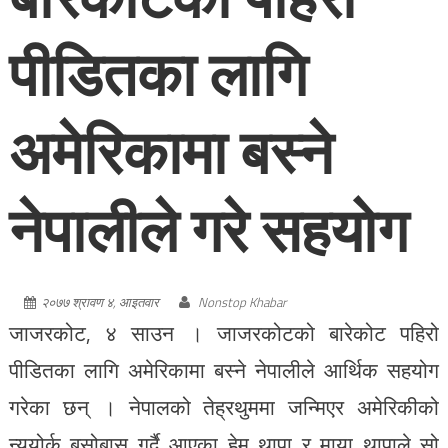
पीडितका लागि
अमेरिकामा बस्ने
नेपालीले गरे सहयोग
२०७७ श्रावण ४, आइतवार
Nonstop Khabar
जाजरकोट, ४ साउन । जाजरकोटको बारेकोट पहिरो
पीडितका लागि अमेरिकामा बस्ने नेपालीले आर्थिक सहयोग
गरेका छन् । नेपालको तेह्रथुममा जन्मिएर अमेरिकीको
न्यूयोर्क बसोबास गर्दै आएका हेम थापा र माया थापाले सो