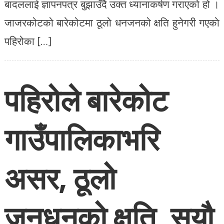
बादललाई ज्ञापनपत्र बुझाउँदै उक्त ध्यानाकर्षण गराएको हो ।
जाजरकोटको बारेकोटमा ठूलो धनजनको क्षति हुनेगरी गएकाे
पहिरोका […]
पहिरोले बारेकोट
गाउँपालिकाभरि
असर, ठूलो
जनधनको क्षति, सयौ