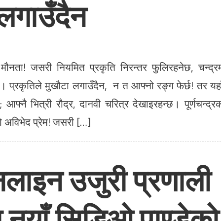
 लगाउँदैन
 मौनता! जसरी नियमित प्रकृति निरन्तर फुलिरहनेछ, चन्द्र
 प्रकृतिले मुखौटा लगाउँदैन, न त आफ्नो रङ्ग फेर्छ! तर यहा
 आफ्नै भित्री रौद्र, दानवी चरित्र देखाइरहन्छ। पूर्णचन्द्र
यो अविभेद प्रेम! जसरी […]
 अनलाइन उजुरी प्रणाली
ा नयाँ सिडिओ पाण्डेको