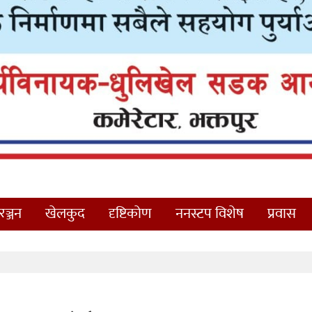
ञ्जन
खेलकुद
दृष्टिकोण
ननस्टप विशेष
प्रवास