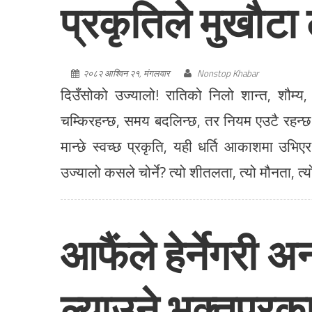
प्रकृतिले मुखौटा
२०८२ आश्विन २१, मंगलवार
Nonstop Khabar
दिउँसोको उज्यालो! रातिको निलो शान्त, शौम्य,
चम्किरहन्छ, समय बदलिन्छ, तर नियम एउटै रहन्छ।
मान्छे स्वच्छ प्रकृति, यही धर्ति आकाशमा उभिएर;
उज्यालो कसले चोर्ने? त्यो शीतलता, त्यो मौनता, त्
आफैंले हेर्नेगरी
ल्याउने भक्तपुरक