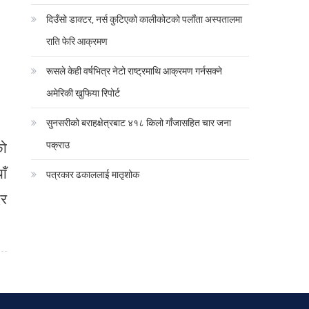
दिउँसो डाक्टर, नर्स कुटिएको कालीकोटको पलाँता अस्पतालमा
राति फेरि आक्रमण
रूसले केही वर्षभित्र नेटो राष्ट्रमाथि आक्रमण गर्नसक्ने
अमेरिकी खुफिया रिपोर्ट
सुनसरीको बराहक्षेत्रबाट ४१८ किलो गाँजासहित चार जना
को
पक्राउ
ाँ
पत्रकार ढकाललाई मातृशोक
दर