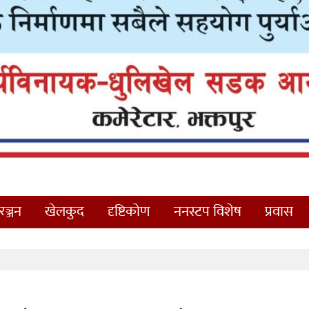
ञ्जन
खेलकुद
दृष्टिकोण
ननस्टप विशेष
प्रवास