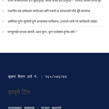
राज्य सञ्चालनको ढंग सुधार्नुपर्छ, कालो चस्मा हटाउनुपर्छ – रास्वपा सांसद मनिष झा
स्थानीय तह उम्मेदवार छनोटका लागि यस्तो छ रास्वपाको पाँच बुँदे मापदण्ड
अमेरिका पुगेर सुत्केरी हुने अभ्यासमा प्रतिबन्ध, ट्रम्पले जारी गरे कार्यकारी आदेश
मनसुनको प्रभाव कायमै, आज कुन–कुन प्रदेशमा हुनेछ वर्षा ?
सूचना विभाग दर्ता‍ नं. : १६५/०७३/७४ 
सल्लाहकार सम्पादक : प्रभात चलाउने
