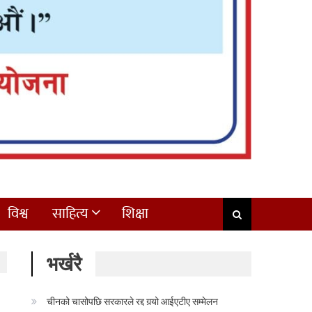
विश्व
साहित्य
शिक्षा
भर्खरै
चीनको चासोपछि सरकारले रद्द गर्‍यो आईएटीए सम्मेलन