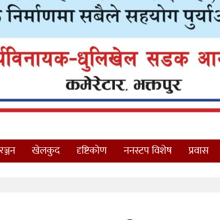
ञ्जन
खेलकुद
दृष्टिकोण
ननस्टप विशेष
प्रवास