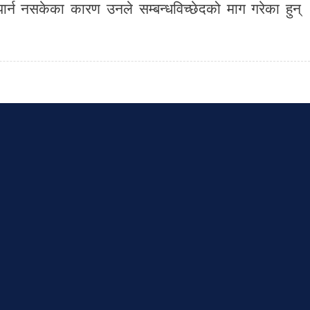
पार्न नसकेका कारण उनले सम्बन्धविच्छेदको माग गरेका हुन्