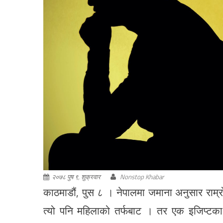
२०७८ पुष ९, शुक्रवार
Nonstop Khabar
काठमाडौं, पुस ८ । नेपालमा जमाना अनुसार राम
त्यो पनि महिलाको तर्फबाट । तर एक इजिप्टका प