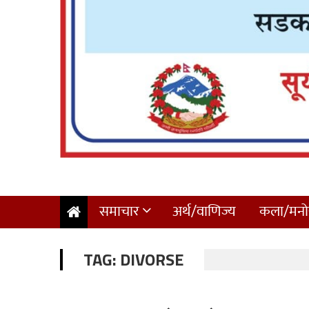
समाचार
अर्थ/वाणिज्य
कला/मनोर
TAG:
DIVORSE