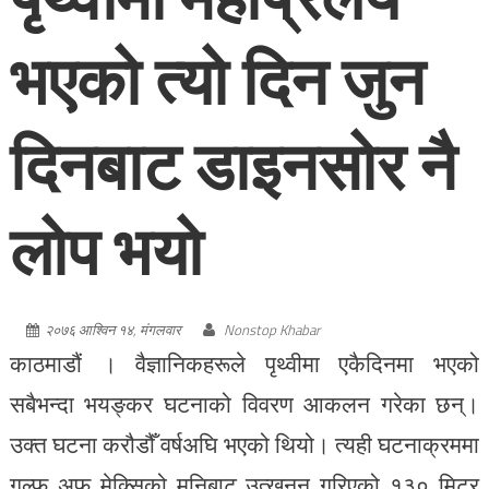
भएको त्यो दिन जुन
दिनबाट डाइनसोर नै
लोप भयो
२०७६ आश्विन १४, मंगलवार
Nonstop Khabar
काठमाडौं । वैज्ञानिकहरूले पृथ्वीमा एकैदिनमा भएको
सबैभन्दा भयङ्कर घटनाको विवरण आकलन गरेका छन्।
उक्त घटना करौडौँ वर्षअघि भएको थियो। त्यही घटनाक्रममा
गल्फ अफ मेक्सिको मुनिबाट उत्खनन गरिएको १३० मिटर