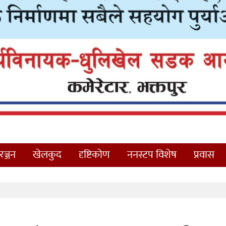
ञ्जन
खेलकुद
दृष्टिकोण
ननस्टप विशेष
प्रवास