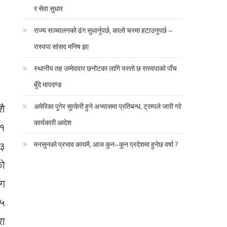
र सेवा सुधार
राज्य सञ्चालनको ढंग सुधार्नुपर्छ, कालो चस्मा हटाउनुपर्छ –
रास्वपा सांसद मनिष झा
स्थानीय तह उम्मेदवार छनोटका लागि यस्तो छ रास्वपाको पाँच
बुँदे मापदण्ड
शै
अमेरिका पुगेर सुत्केरी हुने अभ्यासमा प्रतिबन्ध, ट्रम्पले जारी गरे
कार्यकारी आदेश
–१
१३
मनसुनको प्रभाव कायमै, आज कुन–कुन प्रदेशमा हुनेछ वर्षा ?
को
ँग
१५
रा