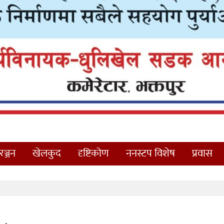
ञ्जन
खेलकुद
दृष्टिकोण
ननस्टप विशेष
प्रवास