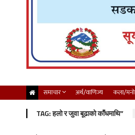
समाचार
अर्थ/वाणिज्य
कला/मनोर
TAG:
हलो र जुवा बूढाको काँधमाथि”