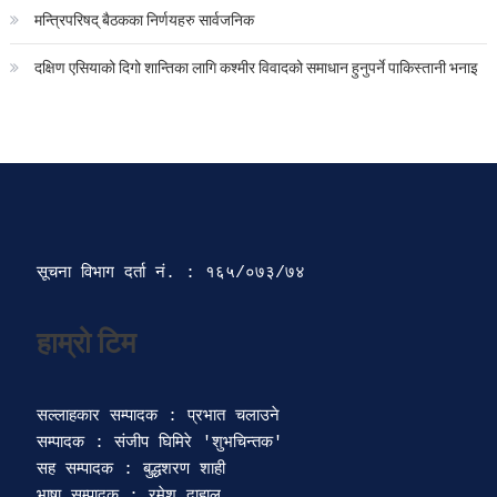
मन्त्रिपरिषद् बैठकका निर्णयहरु सार्वजनिक
दक्षिण एसियाको दिगो शान्तिका लागि कश्मीर विवादको समाधान हुनुपर्ने पाकिस्तानी भनाइ
सूचना विभाग दर्ता‍ नं. : १६५/०७३/७४ 
सल्लाहकार सम्पादक : प्रभात चलाउने

सम्पादक : संजीप घिमिरे 'शुभचिन्तक' 

सह सम्पादक : बुद्धशरण शाही

भाषा सम्पादक : रमेश दाहाल 
