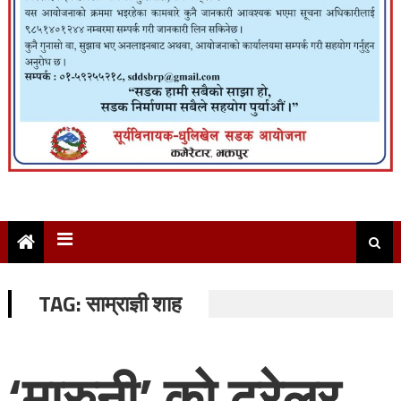
TAG:
साम्राज्ञी शाह
‘मारुनी’ को ट्रेलर