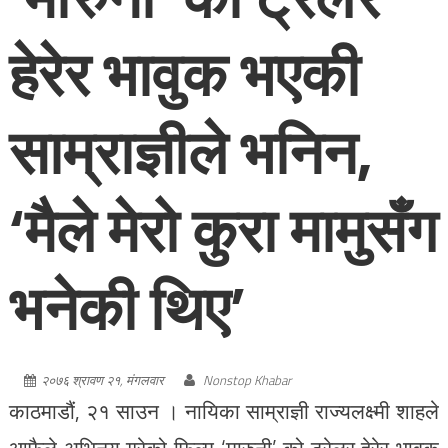
हेरेर भावुक भएकी
साम्राज्ञीले भनिन,
‘मैले मेरो कुरा मामुसँग
भनेकी थिए’
२०७६ श्रावण २१, मंगलवार
Nonstop Khabar
काठमाडौं, २१ साउन । नायिका साम्राज्ञी राज्यलक्ष्मी शाहले
आफैले अभिनय गरेको फिल्म ‘मारुनी’ को ट्रेलर हेरेर भावुक