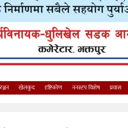
ञ्जन
खेलकुद
दृष्टिकोण
ननस्टप विशेष
प्रवास