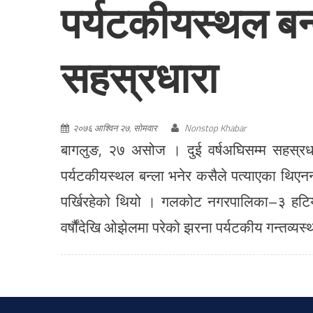
पर्यटकीयस्थल बन
सहस्रधारा
२०७६ आश्विन २७, सोमवार
Nonstop Khabar
बागलुङ, २७ असोज । दुई वर्षअघिसम्म सहस्रध
पर्यटकीयस्थल बन्ला भनेर कसैले पत्याएका थिएन
पर्खिरहेको थियो । गलकोट नगरपालिका–३ हटिय
वर्षौंदेखि ओझेलमा परेको झरना पर्यटकीय गन्तव्य