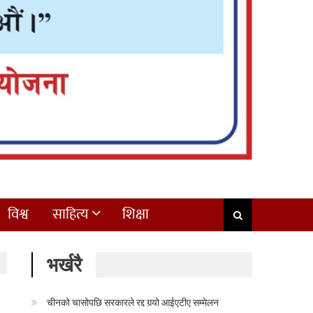
विश्व
साहित्य
शिक्षा
भर्खरै
चीनको चासोपछि सरकारले रद्द गर्‍यो आईएटीए सम्मेलन