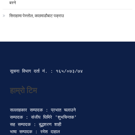
बस्ने
सिराहामा पेस्तोल, काठमाडौबाट पक्राउ
सूचना विभाग दर्ता‍ नं. : १६५/०७३/७४ 
सल्लाहकार सम्पादक : प्रभात चलाउने

सम्पादक : संजीप घिमिरे 'शुभचिन्तक' 

सह सम्पादक : बुद्धशरण शाही

भाषा सम्पादक : रमेश दाहाल 
