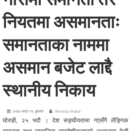
नियतमा असमानताः
समानताका नाममा
असमान बजेट लाद्दै
स्थानीय निकाय
२०७६ भाद्र २५, बुधवार
Nonstop Khabar
घोराही, २५ भदौ । देश सङ्घीयतामा गएसँगै लैङ्गिक
समानता तथा सामाजिक समावेशीकरणको अभ्यासमा केही