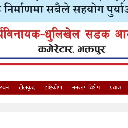
ञ्जन
खेलकुद
दृष्टिकोण
ननस्टप विशेष
प्रवास