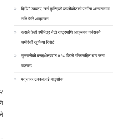
दिउँसो डाक्टर, नर्स कुटिएको कालीकोटको पलाँता अस्पतालमा
राति फेरि आक्रमण
रूसले केही वर्षभित्र नेटो राष्ट्रमाथि आक्रमण गर्नसक्ने
अमेरिकी खुफिया रिपोर्ट
सुनसरीको बराहक्षेत्रबाट ४१८ किलो गाँजासहित चार जना
पक्राउ
पत्रकार ढकाललाई मातृशोक
२२
नि
ने