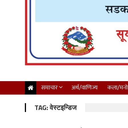
समाचार
अर्थ/वाणिज्य
कला/मनोर
TAG:
वेस्टइन्डिज