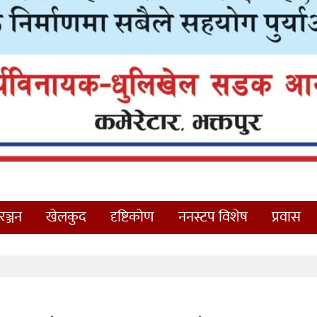
ञ्जन
खेलकुद
दृष्टिकोण
ननस्टप विशेष
प्रवास