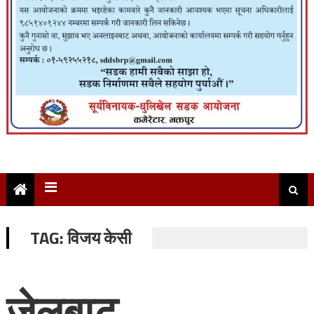
TAG:
विजय केसी
जेलबाट