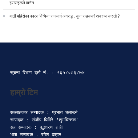
इसराइलले मानेन
बाढी पहिरोका कारण विभिन्न राजमार्ग अवरुद्ध : कुन सडकको अवस्था कस्तो ?
सूचना विभाग दर्ता‍ नं. : १६५/०७३/७४ 
सल्लाहकार सम्पादक : प्रभात चलाउने

सम्पादक : संजीप घिमिरे 'शुभचिन्तक' 

सह सम्पादक : बुद्धशरण शाही

भाषा सम्पादक : रमेश दाहाल 
