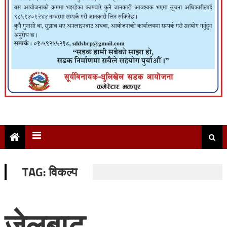
TAG:
विकल्प
जेलबाट