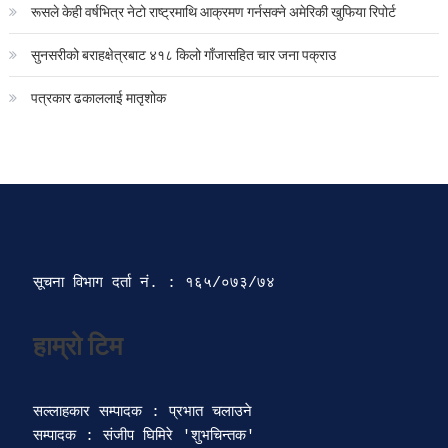
रूसले केही वर्षभित्र नेटो राष्ट्रमाथि आक्रमण गर्नसक्ने अमेरिकी खुफिया रिपोर्ट
सुनसरीको बराहक्षेत्रबाट ४१८ किलो गाँजासहित चार जना पक्राउ
पत्रकार ढकाललाई मातृशोक
सूचना विभाग दर्ता‍ नं. : १६५/०७३/७४ 
सल्लाहकार सम्पादक : प्रभात चलाउने

सम्पादक : संजीप घिमिरे 'शुभचिन्तक' 
