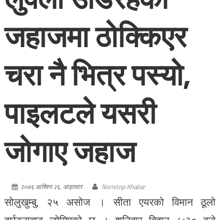
जहाजमा ठोक्किएर
चरा नै भित्र पस्यो,
पाइलटले यसरी
जोगाए जहाज
२०७६ आश्विन २६, आइतवार
Nonstop Khabar
सोलुखुम्बु, २५ असोज । सीता एयरको विमान ठूलो
दुर्घटनाबाट जोगिएको छ । शनिबार बिहान ८ः३० बजे