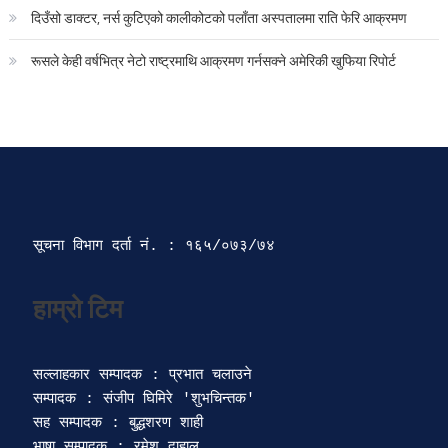
दिउँसो डाक्टर, नर्स कुटिएको कालीकोटको पलाँता अस्पतालमा राति फेरि आक्रमण
रूसले केही वर्षभित्र नेटो राष्ट्रमाथि आक्रमण गर्नसक्ने अमेरिकी खुफिया रिपोर्ट
सूचना विभाग दर्ता‍ नं. : १६५/०७३/७४ 
सल्लाहकार सम्पादक : प्रभात चलाउने

सम्पादक : संजीप घिमिरे 'शुभचिन्तक' 

सह सम्पादक : बुद्धशरण शाही

भाषा सम्पादक : रमेश दाहाल 
