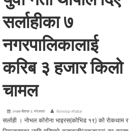
सर्लाहीका ७
नगरपालिकालाई
करिब ३ हजार किलो
चामल
२०७७ बैशाख २, मंगलवार
Nonstop Khabar
सर्लाही । नाेभल कोरोना भाइरस(कोभिड १९) को राेकथाम र
नियन्त्रणका लागि गरिएकाे बन्दाबन्दी(लकडाउन) का कारण