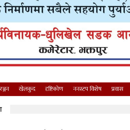
ञ्जन
खेलकुद
दृष्टिकोण
ननस्टप विशेष
प्रवास
ा