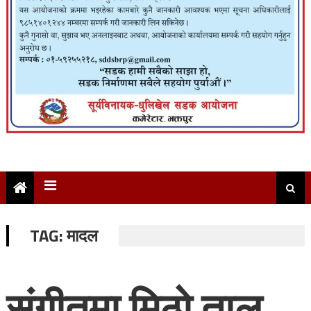
TAG:
मादल
संगीतमा मिठो ताल