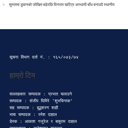
सुस्तामा डुबानको जोखिम बढेपछि दिनरात खटिएर अस्थायी बाँध बनाउदै स्थानीय
सूचना विभाग दर्ता‍ नं. : १६५/०७३/७४ 
सल्लाहकार सम्पादक : प्रभात चलाउने

सम्पादक : संजीप घिमिरे 'शुभचिन्तक' 

सह सम्पादक : बुद्धशरण शाही

भाषा सम्पादक : रमेश दाहाल 

डेस्क : आकाश गजुरेल र बाबुराम दाहाल
