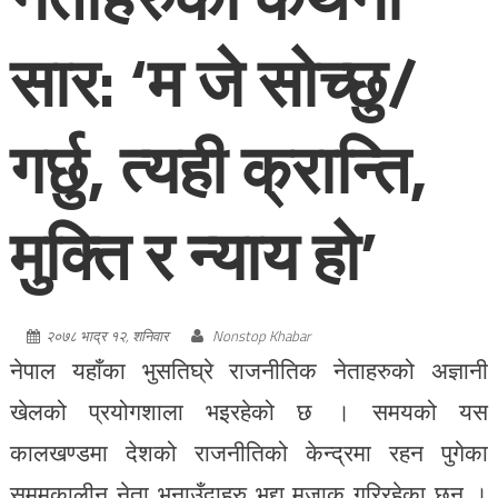
सार: ‘म जे सोच्छु/
गर्छु, त्यही क्रान्ति,
मुक्ति र न्याय हो’
२०७८ भाद्र १२, शनिवार
Nonstop Khabar
नेपाल यहाँका भुसतिघ्रे राजनीतिक नेताहरुको अज्ञानी
खेलको प्रयोगशाला भइरहेको छ । समयको यस
कालखण्डमा देशको राजनीतिको केन्द्रमा रहन पुगेका
सममकालीन नेता भनाउँदाहरु भद्दा मजाक गरिरहेका छन् ।