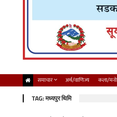
समाचार
अर्थ/वाणिज्य
कला/मनोर
TAG:
मध्यपुर थिमि