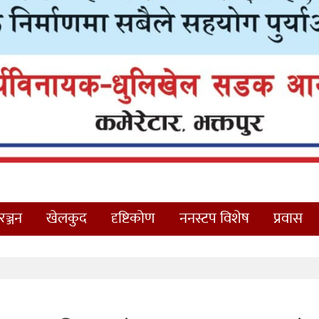
ञ्जन
खेलकुद
दृष्टिकोण
ननस्टप विशेष
प्रवास