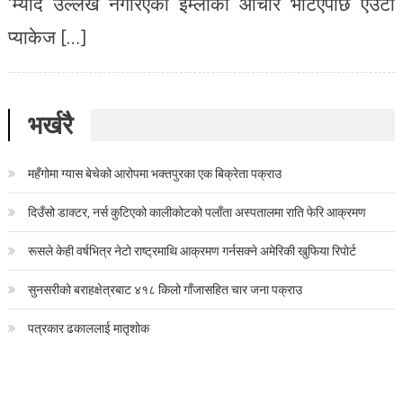
‘म्याद उल्लेख नगरिएको इम्लीको आचार भेटिएपछि एउटा
प्याकेज […]
भर्खरै
महँगोमा ग्यास बेचेको आरोपमा भक्तपुरका एक बिक्रेता पक्राउ
दिउँसो डाक्टर, नर्स कुटिएको कालीकोटको पलाँता अस्पतालमा राति फेरि आक्रमण
रूसले केही वर्षभित्र नेटो राष्ट्रमाथि आक्रमण गर्नसक्ने अमेरिकी खुफिया रिपोर्ट
सुनसरीको बराहक्षेत्रबाट ४१८ किलो गाँजासहित चार जना पक्राउ
पत्रकार ढकाललाई मातृशोक