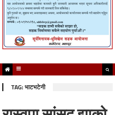
TAG:
भाटभटेनी
रास्वपा सांसद झाको