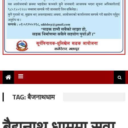
TAG:
बैजनाथधाम
बैद्यनाथ धाममा सवा