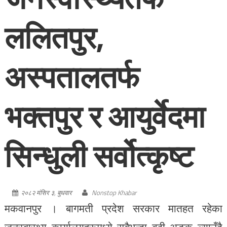
ललितपुर,
अस्पतालतर्फ
भक्तपुर र आयुर्वेदमा
सिन्धुली सर्वोत्कृष्ट
२०८२ मंसिर ३, बुधवार
Nonstop Khabar
मकवानपुर । बागमती प्रदेश सरकार मातहत रहेका
जनस्वास्थ्य कार्यालयहरूमध्ये सबैभन्दा बढी अङ्क ल्याउँदै