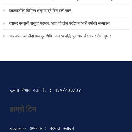
काठमाडौँका विभिन्न क्षेत्रमा दुई दिन बत्ती जाने
देशभर मनसुनी वायुको प्रभाव, आज यी तीन प्रदेशमा भारी वर्षाको सम्भावना
चार वर्षमा बदलिँदो मध्यपुर थिमि : राजस्व वृद्धि, पूर्वाधार विस्तार र सेवा सुधार
सूचना विभाग दर्ता‍ नं. : १६५/०७३/७४ 
सल्लाहकार सम्पादक : प्रभात चलाउने
