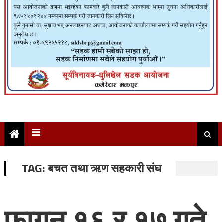
TAG:
बचत तथा ऋण सहकारी संघ
फागुन १६ र १७ गते