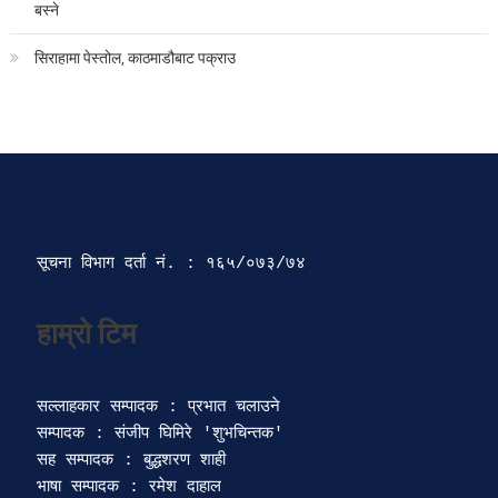
बस्ने
सिराहामा पेस्तोल, काठमाडौबाट पक्राउ
सूचना विभाग दर्ता‍ नं. : १६५/०७३/७४ 
सल्लाहकार सम्पादक : प्रभात चलाउने

सम्पादक : संजीप घिमिरे 'शुभचिन्तक' 

सह सम्पादक : बुद्धशरण शाही

भाषा सम्पादक : रमेश दाहाल 
