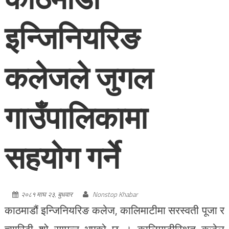
इन्जिनियरिङ
कलेजले जुगल
गाउँपालिकामा
सहयोग गर्ने
२०८१ माघ २३, बुधवार
Nonstop Khabar
काठमाडौं इन्जिनियरिङ कलेज, कालिमाटीमा सरस्वती पूजा र
च्यारिटी शो सम्पन्न भएको छ । कालिमाटीस्थित कजेल