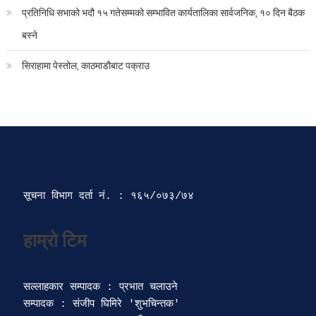
प्रतिनिधि सभाको भदौ १५ गतेसम्मको सम्भावित कार्यतालिका सार्वजनिक, १० दिन बैठक
बस्ने
सिराहामा पेस्तोल, काठमाडौबाट पक्राउ
सूचना विभाग दर्ता‍ नं. : १६५/०७३/७४ 
सल्लाहकार सम्पादक : प्रभात चलाउने

सम्पादक : संजीप घिमिरे 'शुभचिन्तक' 
