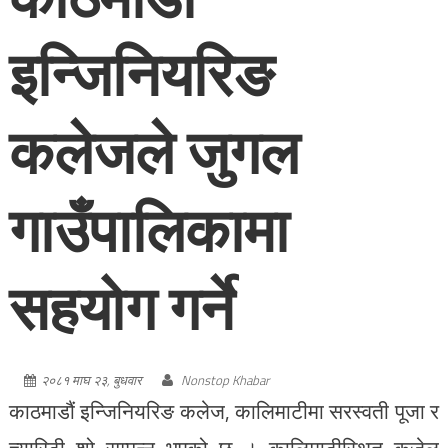
इन्जिनियरिङ
कलेजले जुगल
गाउँपालिकामा
सहयोग गर्ने
२०८१ माघ २३, बुधवार
Nonstop Khabar
काठमाडौं इन्जिनियरिङ कलेज, कालिमाटीमा सरस्वती पूजा र
च्यारिटी शो सम्पन्न भएको छ । कालिमाटीस्थित कजेल