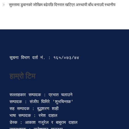
सुस्तामा डुबानको जोखिम बढेपछि दिनरात खटिएर अस्थायी बाँध बनाउदै स्थानीय
सूचना विभाग दर्ता‍ नं. : १६५/०७३/७४ 
सल्लाहकार सम्पादक : प्रभात चलाउने

सम्पादक : संजीप घिमिरे 'शुभचिन्तक' 

सह सम्पादक : बुद्धशरण शाही

भाषा सम्पादक : रमेश दाहाल 

डेस्क : आकाश गजुरेल र बाबुराम दाहाल
